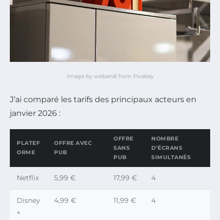
Image by webandi from Pixabay
J’ai comparé les tarifs des principaux acteurs en
janvier 2026 :
OFFRE
NOMBRE
PLATEF
OFFRE AVEC
SANS
D’ÉCRANS
ORME
PUB
PUB
SIMULTANÉS
Netflix
5,99 €
17,99 €
4
Disney
4,99 €
11,99 €
4
+