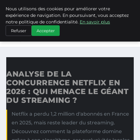
Nous utilisons des cookies pour améliorer votre
ASVPP
expérience de navigation. En poursuivant, vous acceptez
notre politique de confidentialité.
En savoir plus
ACCUEIL
Refuser
Accepter
ANALYSE DE LA CONCURRENCE NETFLIX EN 2026 : QUI
MENACE…
ANALYSE DE LA
CONCURRENCE NETFLIX EN
2026 : QUI MENACE LE GÉANT
DU STREAMING ?
Netflix a perdu 1,2 million d'abonnés en France
en 2025, mais reste leader du streaming.
Découvrez comment la plateforme domine