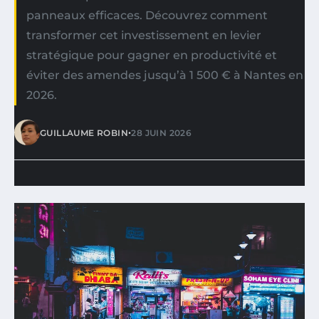
panneaux efficaces. Découvrez comment
transformer cet investissement en levier
stratégique pour gagner en productivité et
éviter des amendes jusqu’à 1 500 € à Nantes en
2026.
•
GUILLAUME ROBIN
28 JUIN 2026