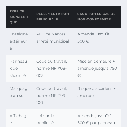
TYPE DE
RÉGLEMENTATION
SANCTION EN CAS DE
SIGNALÉTI
PRINCIPALE
NON-CONFORMITÉ
QUE
Enseigne
PLU de Nantes,
Amende jusqu’à 1
extérieur
arrêté municipal
500 €
e
Panneau
Code du travail,
Mise en demeure +
x de
norme NF X08-
amende jusqu’à 750
sécurité
003
€
Marquag
Code du travail,
Risque d’accident +
e au sol
norme NF P99-
amende
100
Affichag
Loi sur la
Amende jusqu’à 1
e
publicité
500 € par panneau