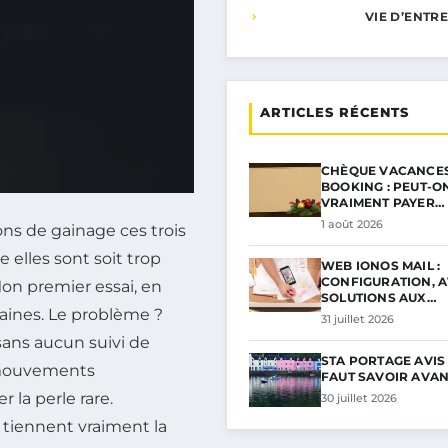
VIE D’ENTR
ARTICLES RÉCENTS
CHÈQUE VACANCES
BOOKING : PEUT-O
VRAIMENT PAYER…
1 août 2026
ions de gainage ces trois
e elles sont soit trop
WEB IONOS MAIL :
CONFIGURATION, A
Mon premier essai, en
SOLUTIONS AUX…
aines. Le problème ?
31 juillet 2026
sans aucun suivi de
STA PORTAGE AVIS :
s mouvements
FAUT SAVOIR AVAN
r la perle rare.
30 juillet 2026
ui tiennent vraiment la