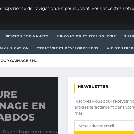
e expérience de navigation. En poursuivant, vous acceptez notre
GESTION ET FINANCES
INNOVATION ET TECHNOLOGIE
JURI
OMMUNICATION
STRATÉGIE ET DÉVELOPPEMENT
VIE D’ENTRE
POUR GAINAGE EN…
NEWSLETTER
URE
Inscrivez-vous pour recevoir n
INAGE EN
articles directement dans votr
mail.
 ABDOS
80 % sont trop complexes