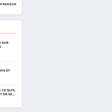
EPRENEUR
 SUR
N
VIS ET
 CE QU’IL
T DE SE…