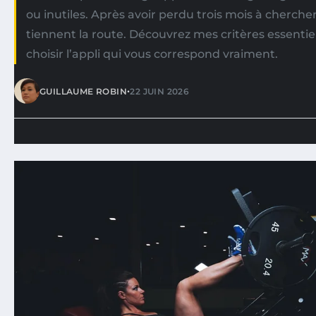
ou inutiles. Après avoir perdu trois mois à chercher,
tiennent la route. Découvrez mes critères essentie
choisir l’appli qui vous correspond vraiment.
•
GUILLAUME ROBIN
22 JUIN 2026