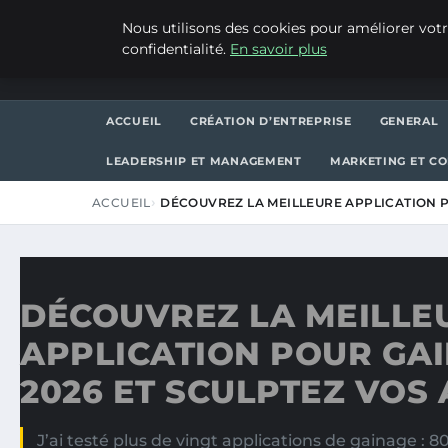
JEUDI 6 AOÛT 2026
Nous utilisons des cookies pour améliorer votr
confidentialité.
En savoir plus
ASVPP
ACCUEIL
CRÉATION D’ENTREPRISE
GENERAL
LEADERSHIP ET MANAGEMENT
MARKETING ET C
ACCUEIL
DÉCOUVREZ LA MEILLEURE APPLICATION 
DÉCOUVREZ LA MEILLE
APPLICATION POUR GA
2026 ET SCULPTEZ VOS
J’ai testé plus de vingt applications de gainage : 