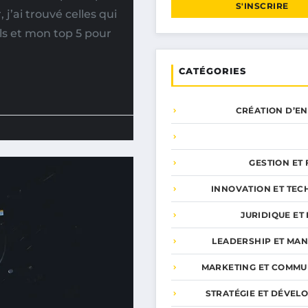
S'INSCRIRE
 j’ai trouvé celles qui
ls et mon top 5 pour
CATÉGORIES
CRÉATION D’E
GESTION ET
INNOVATION ET TEC
JURIDIQUE ET 
LEADERSHIP ET MA
MARKETING ET COMMU
STRATÉGIE ET DÉVEL