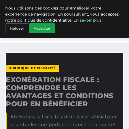
Nous utilisons des cookies pour améliorer votre
ASVPP
expérience de navigation. En poursuivant, vous acceptez
notre politique de confidentialité.
En savoir plus
ACCUEIL
JURIDIQUE ET FISCALITÉ
Refuser
Accepter
EXONÉRATION FISCALE : COMPRENDRE LES AVANTAGES
ET…
JURIDIQUE ET FISCALITÉ
EXONÉRATION FISCALE :
COMPRENDRE LES
AVANTAGES ET CONDITIONS
POUR EN BÉNÉFICIER
En France, la fiscalité est un levier crucial pour
orienter les comportements économiques et