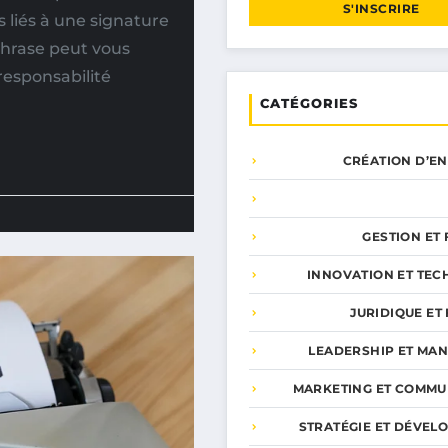
S'INSCRIRE
 liés à une signature
hrase peut vous
responsabilité
CATÉGORIES
CRÉATION D’E
GESTION ET
INNOVATION ET TEC
JURIDIQUE ET 
LEADERSHIP ET MA
MARKETING ET COMMU
STRATÉGIE ET DÉVEL