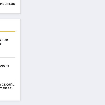
EPRENEUR
 SUR
N
VIS ET
 CE QU’IL
T DE SE…