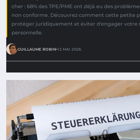
cher : 68% des TPE/PME ont déjà eu des problèmes
non conforme. Découvrez comment cette petite p
protéger juridiquement et éviter d'engager votre 
personnelle.
•
GUILLAUME ROBIN
12 MAI 2026