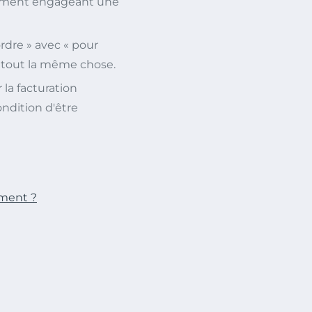
cument engageant une
rdre » avec « pour
u tout la même chose.
 la facturation
ondition d'être
ement ?