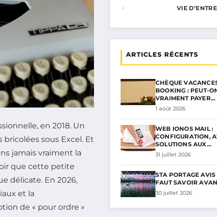
VIE D’ENTR
ARTICLES RÉCENTS
CHÈQUE VACANCES
BOOKING : PEUT-O
VRAIMENT PAYER…
1 août 2026
sionnelle, en 2018. Un
WEB IONOS MAIL :
CONFIGURATION, A
 bricolées sous Excel. Et
SOLUTIONS AUX…
ans jamais vraiment la
31 juillet 2026
voir que cette petite
STA PORTAGE AVIS :
ue délicate. En 2026,
FAUT SAVOIR AVAN
aux et la
30 juillet 2026
otion de « pour ordre »