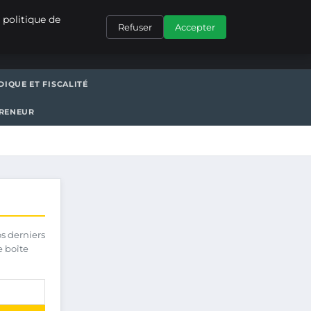
CONTACT
 politique de
Refuser
Accepter
DIQUE ET FISCALITÉ
PRENEUR
os derniers
e boîte