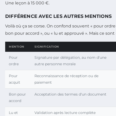
Une leçon à 15 000 €.
DIFFÉRENCE AVEC LES AUTRES MENTIONS
Voilà où ça se corse. On confond souvent « pour ordre 
bon pour accord », ou « lu et approuvé ». Mais ce son
MENTION
SIGNIFICATION
Pour
Signature par délégation, au nom d'une
ordre
autre personne morale
Pour
Reconnaissance de réception ou de
acquit
paiement
Bon pour
Acceptation des termes d'un document
accord
Lu et
Validation après lecture complète