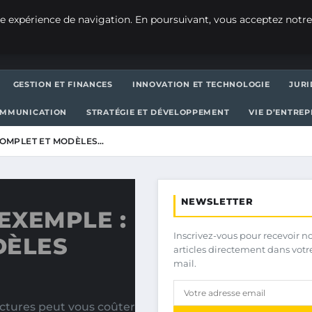
e expérience de navigation. En poursuivant, vous acceptez notre
GESTION ET FINANCES
INNOVATION ET TECHNOLOGIE
JURI
OMMUNICATION
STRATÉGIE ET DÉVELOPPEMENT
VIE D’ENTRE
COMPLET ET MODÈLES…
NEWSLETTER
EXEMPLE :
Inscrivez-vous pour recevoir n
DÈLES
articles directement dans votr
mail.
actures peut vous coûter