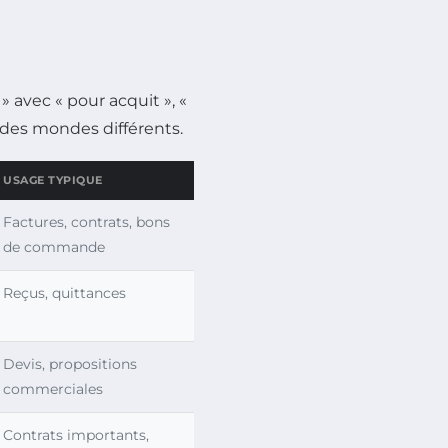
» avec « pour acquit », «
t des mondes différents.
USAGE TYPIQUE
Factures, contrats, bons
de commande
Reçus, quittances
Devis, propositions
commerciales
Contrats importants,