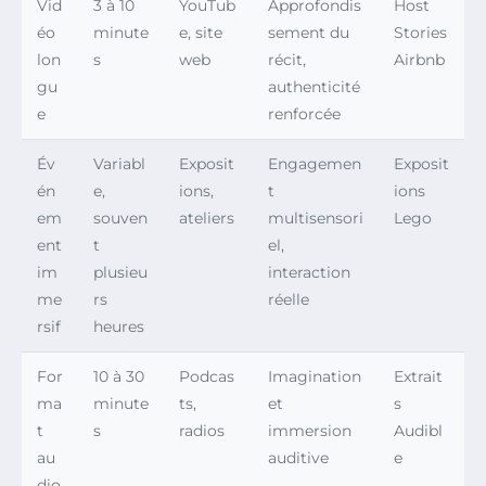
Vid
3 à 10
YouTub
Approfondis
Host
éo
minute
e, site
sement du
Stories
lon
s
web
récit,
Airbnb
gu
authenticité
e
renforcée
Év
Variabl
Exposit
Engagemen
Exposit
én
e,
ions,
t
ions
em
souven
ateliers
multisensori
Lego
ent
t
el,
im
plusieu
interaction
me
rs
réelle
rsif
heures
For
10 à 30
Podcas
Imagination
Extrait
ma
minute
ts,
et
s
t
s
radios
immersion
Audibl
au
auditive
e
dio