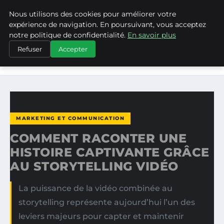
Nous utilisons des cookies pour améliorer votre
ASVPP
expérience de navigation. En poursuivant, vous acceptez
notre politique de confidentialité.
En savoir plus
ACCUEIL
MARKETING ET COMMUNICATION
Refuser
Accepter
COMMENT RACONTER UNE HISTOIRE CAPTIVANTE GRÂCE
AU…
MARKETING ET COMMUNICATION
COMMENT RACONTER UNE
HISTOIRE CAPTIVANTE GRÂCE
AU STORYTELLING VIDÉO
La puissance de la vidéo combinée au
storytelling représente aujourd’hui l’un des
leviers majeurs pour capter et maintenir