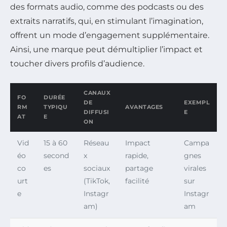
des formats audio, comme des podcasts ou des
extraits narratifs, qui, en stimulant l’imagination,
offrent un mode d’engagement supplémentaire.
Ainsi, une marque peut démultiplier l’impact et
toucher divers profils d’audience.
CANAUX
FO
DURÉE
DE
EXEMPL
RM
TYPIQU
AVANTAGES
DIFFUSI
E
AT
E
ON
Vid
15 à 60
Réseau
Impact
Campa
éo
second
x
rapide,
gnes
co
es
sociaux
partage
virales
urt
(TikTok,
facilité
sur
e
Instagr
Instagr
am)
am