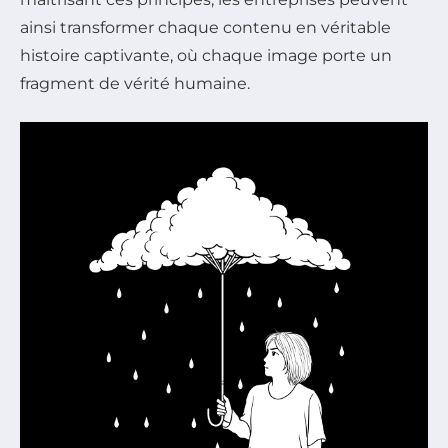
ainsi transformer chaque contenu en véritable
histoire captivante, où chaque image porte un
fragment de vérité humaine.