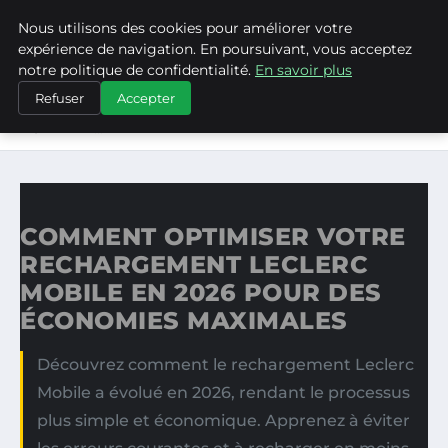
Nous utilisons des cookies pour améliorer votre
ASVPP
expérience de navigation. En poursuivant, vous acceptez
notre politique de confidentialité.
En savoir plus
ACCUEIL
Refuser
Accepter
COMMENT OPTIMISER VOTRE RECHARGEMENT LECLERC
MOBILE EN…
COMMENT OPTIMISER VOTRE
RECHARGEMENT LECLERC
MOBILE EN 2026 POUR DES
ÉCONOMIES MAXIMALES
Découvrez comment le rechargement Leclerc
Mobile a évolué en 2026, rendant le processus
plus simple et économique. Apprenez à éviter