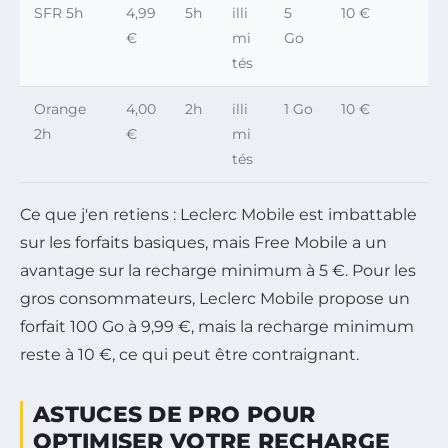
SFR 5h
4,99
5h
illi
5
10 €
€
mi
Go
tés
Orange
4,00
2h
illi
1 Go
10 €
2h
€
mi
tés
Ce que j'en retiens : Leclerc Mobile est imbattable
sur les forfaits basiques, mais Free Mobile a un
avantage sur la recharge minimum à 5 €. Pour les
gros consommateurs, Leclerc Mobile propose un
forfait 100 Go à 9,99 €, mais la recharge minimum
reste à 10 €, ce qui peut être contraignant.
ASTUCES DE PRO POUR
OPTIMISER VOTRE RECHARGE