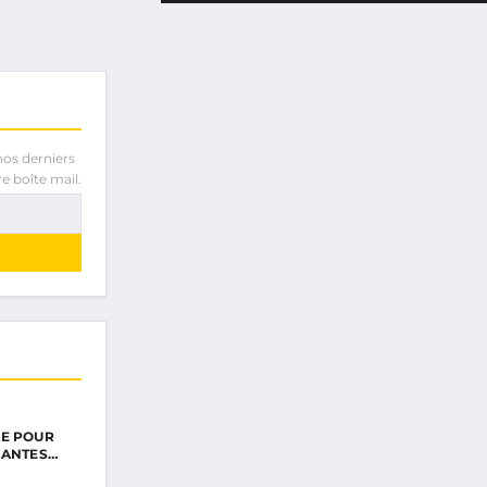
nos derniers
e boîte mail.
LE POUR
NANTES…