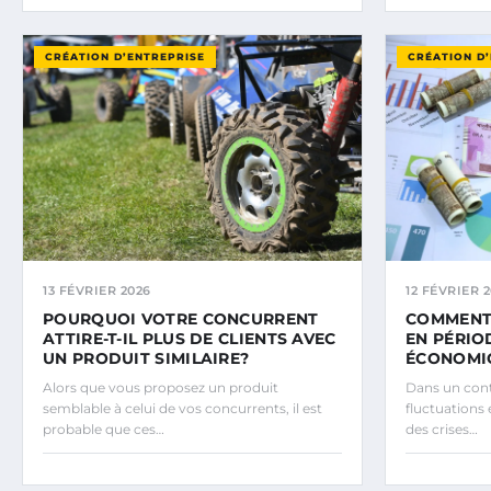
CRÉATION D’ENTREPRISE
CRÉATION D
13 FÉVRIER 2026
12 FÉVRIER 
POURQUOI VOTRE CONCURRENT
COMMENT 
ATTIRE-T-IL PLUS DE CLIENTS AVEC
EN PÉRIO
UN PRODUIT SIMILAIRE?
ÉCONOMI
Alors que vous proposez un produit
Dans un con
semblable à celui de vos concurrents, il est
fluctuations
probable que ces…
des crises…