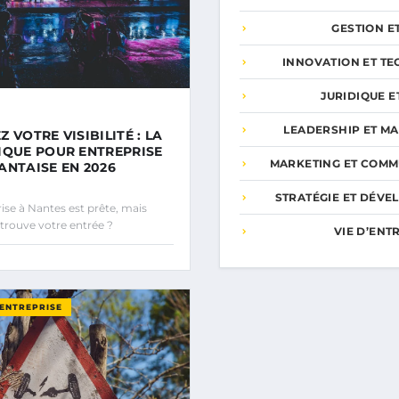
GESTION E
INNOVATION ET T
JURIDIQUE E
LEADERSHIP ET M
 VOTRE VISIBILITÉ : LA
IQUE POUR ENTREPRISE
MARKETING ET COMM
ANTAISE EN 2026
STRATÉGIE ET DÉV
ise à Nantes est prête, mais
trouve votre entrée ?
VIE D’EN
’ENTREPRISE