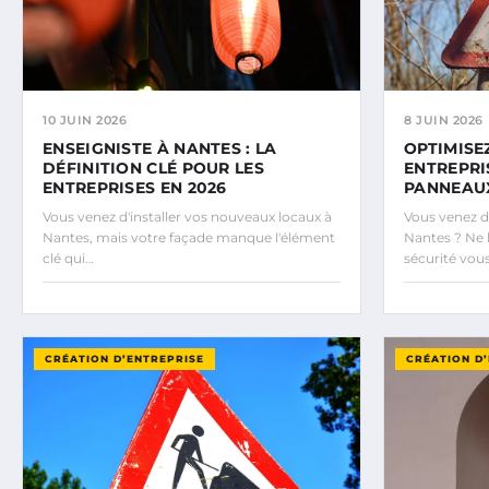
10 JUIN 2026
8 JUIN 2026
ENSEIGNISTE À NANTES : LA
OPTIMISE
DÉFINITION CLÉ POUR LES
ENTREPRI
ENTREPRISES EN 2026
PANNEAUX
Vous venez d'installer vos nouveaux locaux à
Vous venez d'
Nantes, mais votre façade manque l'élément
Nantes ? Ne l
clé qui…
sécurité vou
CRÉATION D’ENTREPRISE
CRÉATION D