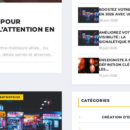
BOOSTEZ VOTRE 
EN 2026 AVEC 
 POUR
28 juin 2026
L’ATTENTION EN
AMÉLIOREZ VOT
VISIBILITÉ : LA
SIGNALÉTIQUE 
tre meilleure alliée… ou
18 juin 2026
 délais serrés et attentes…
ENSEIGNISTE À 
DÉFINITION CL
LES…
10 juin 2026
’ENTREPRISE
CATÉGORIES
CRÉATION D’