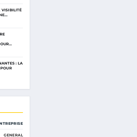
VISIBILITÉ
UNE…
RE
POUR…
NANTES : LA
É POUR
ENTREPRISE
GENERAL