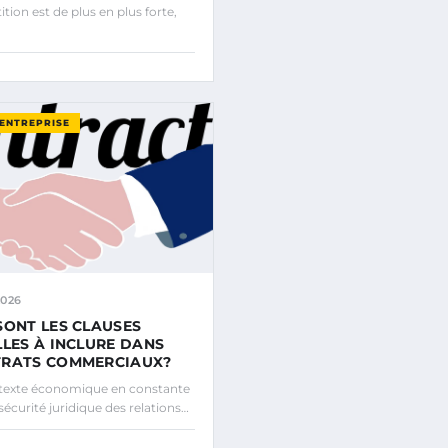
tion est de plus en plus forte,
’ENTREPRISE
2026
SONT LES CLAUSES
LLES À INCLURE DANS
TRATS COMMERCIAUX?
texte économique en constante
 sécurité juridique des relations…