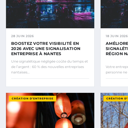
28 JUIN 2026
18 JUIN 2026
BOOSTEZ VOTRE VISIBILITÉ EN
AMÉLIOREZ
2026 AVEC UNE SIGNALISATION
SIGNALÉT
ENTREPRISE À NANTES
RÉGION N
Une signalétique négligée coûte du temps et
de l’argent : 60 % des nouvelles entreprises
Votre entrepr
nantaises…
personne ne 
CRÉATION D’ENTREPRISE
CRÉATION D