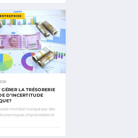
’ENTREPRISE
2026
GÉRER LA TRÉSORERIE
DE D’INCERTITUDE
QUE?
texte mondial marqué par des
 économiques imprévisibles et