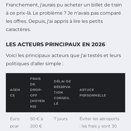
Franchement, j'aurais pu acheter un billet de train
à ce prix-là. Le problème ? Je n'avais pas comparé
les offres. Depuis, j'ai appris à lire les petits
caractères.
LES ACTEURS PRINCIPAUX EN 2026
Voici les principaux acteurs que j'ai testés et leurs
politiques d'aller simple :
FRAIS
DÉLAI DE
DE
RÉSERVA
AGEN
DROP-
ASTUCE
TION
CE
OFF
PERSONNELLE
CONSEIL
(MOYEN
LÉ
NE)
Euro
50 € à
7 jours
Éviter les aéroports
pcar
200 €
: les frais y sont 30