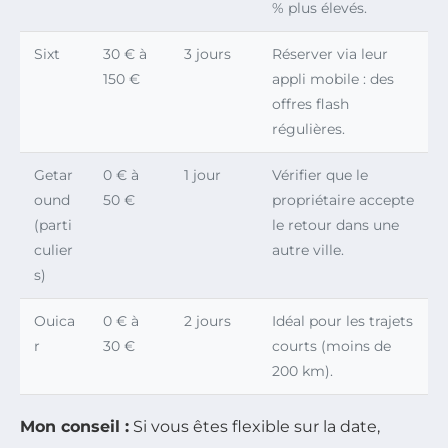
% plus élevés.
Sixt
30 € à
3 jours
Réserver via leur
150 €
appli mobile : des
offres flash
régulières.
Getar
0 € à
1 jour
Vérifier que le
ound
50 €
propriétaire accepte
(parti
le retour dans une
culier
autre ville.
s)
Ouica
0 € à
2 jours
Idéal pour les trajets
r
30 €
courts (moins de
200 km).
Mon conseil :
Si vous êtes flexible sur la date,