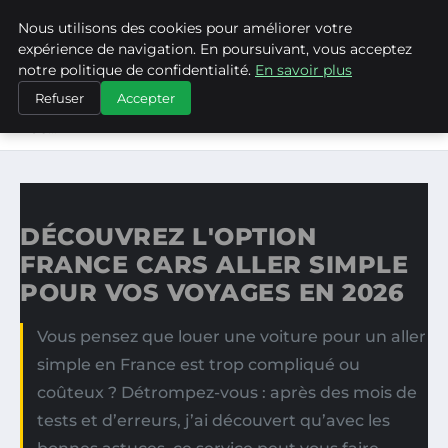
Nous utilisons des cookies pour améliorer votre
ASVPP
expérience de navigation. En poursuivant, vous acceptez
notre politique de confidentialité.
En savoir plus
ACCUEIL
Refuser
Accepter
DÉCOUVREZ L'OPTION FRANCE CARS ALLER SIMPLE POUR
VOS…
DÉCOUVREZ L'OPTION
FRANCE CARS ALLER SIMPLE
POUR VOS VOYAGES EN 2026
Vous pensez que louer une voiture pour un aller
simple en France est trop compliqué ou
coûteux ? Détrompez-vous : après des mois de
tests et d’erreurs, j’ai découvert qu’avec les