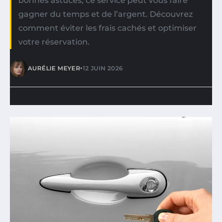
bonnes astuces, ce service peut vous faire
gagner du temps et de l’argent. Découvrez
comment éviter les frais cachés et optimiser
votre réservation.
•
AURÉLIE MEYER
12 JUIN 2026