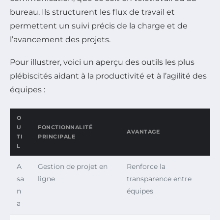
bureau. Ils structurent les flux de travail et
permettent un suivi précis de la charge et de
l’avancement des projets.
Pour illustrer, voici un aperçu des outils les plus
plébiscités aidant à la productivité et à l’agilité des
équipes :
O
U
FONCTIONNALITÉ
AVANTAGE
TI
PRINCIPALE
L
A
Gestion de projet en
Renforce la
sa
ligne
transparence entre
n
équipes
a