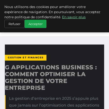
Nous utilisons des cookies pour améliorer votre
ASVPP
expérience de navigation. En poursuivant, vous acceptez
notre politique de confidentialité.
En savoir plus
ACCUEIL
GESTION ET FINANCES
Refuser
Accepter
G APPLICATIONS BUSINESS : COMMENT OPTIMISER LA
GESTION…
GESTION ET FINANCES
G APPLICATIONS BUSINESS :
COMMENT OPTIMISER LA
GESTION DE VOTRE
ENTREPRISE
La gestion d’entreprise en 2025 s’appuie plus
que jamais sur l’optimisation des applications