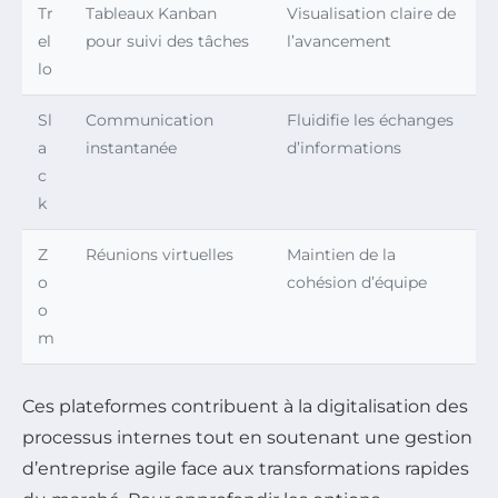
Tr
Tableaux Kanban
Visualisation claire de
el
pour suivi des tâches
l’avancement
lo
Sl
Communication
Fluidifie les échanges
a
instantanée
d’informations
c
k
Z
Réunions virtuelles
Maintien de la
o
cohésion d’équipe
o
m
Ces plateformes contribuent à la digitalisation des
processus internes tout en soutenant une gestion
d’entreprise agile face aux transformations rapides