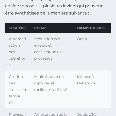
chaîne repose sur plusieurs leviers qui peuvent
être synthétisés de la manière suivante :
STRATÉGIE
IMPACT
EXEMPLE D’OUTIL
Automati
Réduction des
Odoo
sation
erreurs et
des
accélération des
opération
processus
s
Gestion
Minimisation des
Microsoft
des
ruptures et
Dynamics
stocks en
meilleure visibilité
temps
réel
Prévision
Amélioration de la
Outils d’IA