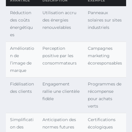
AVANTAGE
DESCRIPTION
EXEMPLE
Réduction
Utilisation accru
Panneaux
des coûts
des énergies
solaires sur sites
énergétiqu
renouvelables
industriels
es
Amélioratio
Perception
Campagnes
n de
positive par les
marketing
l’image de
consommateurs
écoresponsables
marque
Fidélisation
Engagement
Programmes de
des clients
rallie une clientèle
récompense
fidèle
pour achats
verts
Simplificati
Anticipation des
Certifications
on des
normes futures
écologiques