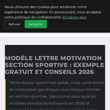
Nous utilisons des cookies pour améliorer votre
ASVPP
expérience de navigation. En poursuivant, vous acceptez
notre politique de confidentialité.
En savoir plus
ACCUEIL
Refuser
Accepter
MODÈLE LETTRE MOTIVATION SECTION SPORTIVE :
EXEMPLE…
MODÈLE LETTRE MOTIVATION
SECTION SPORTIVE : EXEMPLE
GRATUIT ET CONSEILS 2026
Votre dossier sportif est solide, mais votre lettre
de motivation générique vous bloque l'entrée
en section sportive. Découvrez pourquoi les
modèles standards échouent en 2026 et