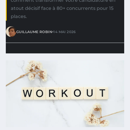
comment transformer votre candidature en
atout décisif face à 80+ concurrents pour 15
places.
•
GUILLAUME ROBIN
14 MAI 2026