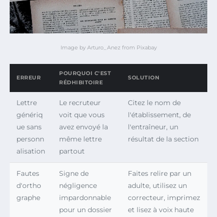
Image by Arturo_Anez from Pixabay
POURQUOI C'EST
ERREUR
SOLUTION
RÉDHIBITOIRE
Lettre
Le recruteur
Citez le nom de
génériq
voit que vous
l'établissement, de
ue sans
avez envoyé la
l'entraîneur, un
personn
même lettre
résultat de la section
alisation
partout
Fautes
Signe de
Faites relire par un
d'ortho
négligence
adulte, utilisez un
graphe
impardonnable
correcteur, imprimez
pour un dossier
et lisez à voix haute