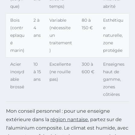
que)
temps)
abrité
Bois
2 à
Variable
80 à
Esthétiqu
(contr
4
(nécessite
150 €
e
eplaqu
ans
un
naturelle,
é
traitement
zone
marin)
)
protégée
Acier
10
Excellente
300 à
Enseignes
inoxyd
à 15
(ne rouille
600 €
haut de
able
ans
pas)
gamme,
brossé
zones
côtières
Mon conseil personnel : pour une enseigne
extérieure dans la
région nantaise
, partez sur de
l'aluminium composite. Le climat est humide, avec