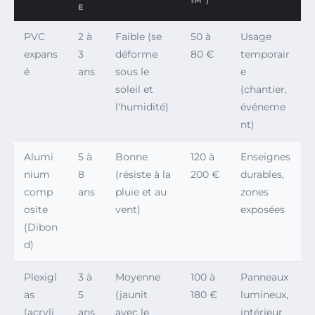
1M²)
E
PVC
2 à
Faible (se
50 à
Usage
expans
3
déforme
80 €
temporair
é
ans
sous le
e
soleil et
(chantier,
l'humidité)
événeme
nt)
Alumi
5 à
Bonne
120 à
Enseignes
nium
8
(résiste à la
200 €
durables,
comp
ans
pluie et au
zones
osite
vent)
exposées
(Dibon
d)
Plexigl
3 à
Moyenne
100 à
Panneaux
as
5
(jaunit
180 €
lumineux,
(acryli
ans
avec le
intérieur