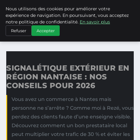
Nous utilisons des cookies pour améliorer votre
ASVPP
expérience de navigation. En poursuivant, vous acceptez
notre politique de confidentialité.
En savoir plus
ACCUEIL
Refuser
Accepter
SIGNALÉTIQUE EXTÉRIEUR EN RÉGION NANTAISE : NOS…
SIGNALÉTIQUE EXTÉRIEUR EN
RÉGION NANTAISE : NOS
CONSEILS POUR 2026
Vous avez un commerce à Nantes mais
personne ne s’arrête ? Comme moi à Rezé, vous
perdez des clients faute d’une enseigne visible.
Découvrez comment un bon prestataire local
peut multiplier votre trafic de 30 % et éviter les