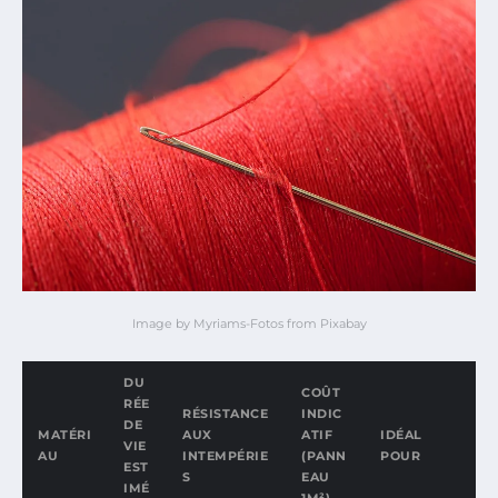
Image by Myriams-Fotos from Pixabay
DU
COÛT
RÉE
RÉSISTANCE
INDIC
DE
MATÉRI
AUX
ATIF
IDÉAL
VIE
AU
INTEMPÉRIE
(PANN
POUR
EST
S
EAU
IMÉ