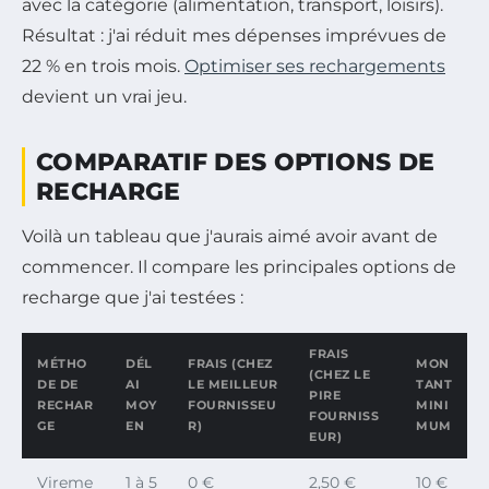
avec la catégorie (alimentation, transport, loisirs).
Résultat : j'ai réduit mes dépenses imprévues de
22 % en trois mois.
Optimiser ses rechargements
devient un vrai jeu.
COMPARATIF DES OPTIONS DE
RECHARGE
Voilà un tableau que j'aurais aimé avoir avant de
commencer. Il compare les principales options de
recharge que j'ai testées :
FRAIS
MÉTHO
DÉL
FRAIS (CHEZ
MON
(CHEZ LE
DE DE
AI
LE MEILLEUR
TANT
PIRE
RECHAR
MOY
FOURNISSEU
MINI
FOURNISS
GE
EN
R)
MUM
EUR)
Vireme
1 à 5
0 €
2,50 €
10 €