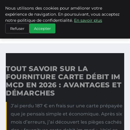
Nous utilisons des cookies pour améliorer votre
ASVPP
expérience de navigation. En poursuivant, vous acceptez
notre politique de confidentialité.
En savoir plus
ACCUEIL
Refuser
Accepter
TOUT SAVOIR SUR LA FOURNITURE CARTE DÉBIT IM MCD
EN…
TOUT SAVOIR SUR LA
FOURNITURE CARTE DÉBIT IM
MCD EN 2026 : AVANTAGES ET
DÉMARCHES
J’ai perdu 187 € en frais sur une carte prépayée
que je pensais simple et économique. Après six
mois d’erreurs, j’ai découvert les pièges cachés