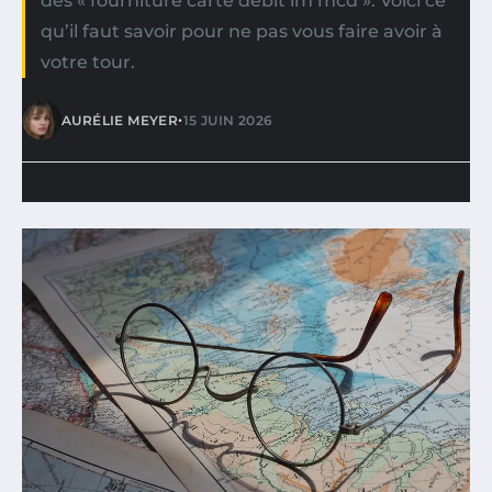
des « fourniture carte debit im mcd ». Voici ce
qu’il faut savoir pour ne pas vous faire avoir à
votre tour.
•
AURÉLIE MEYER
15 JUIN 2026