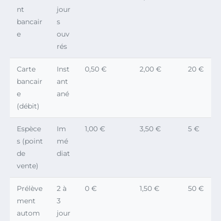
nt
jour
bancair
s
e
ouv
rés
Carte
Inst
0,50 €
2,00 €
20 €
bancair
ant
e
ané
(débit)
Espèce
Im
1,00 €
3,50 €
5 €
s (point
mé
de
diat
vente)
Prélève
2 à
0 €
1,50 €
50 €
ment
3
autom
jour