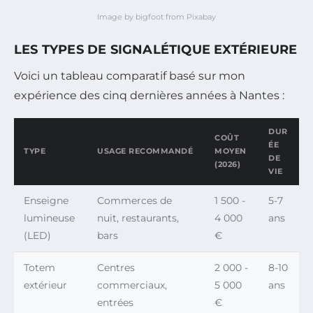
Image by bigfoot from Pixabay
LES TYPES DE SIGNALÉTIQUE EXTÉRIEURE
Voici un tableau comparatif basé sur mon
expérience des cinq dernières années à Nantes :
DUR
COÛT
ÉE
TYPE
USAGE RECOMMANDÉ
MOYEN
DE
(2026)
VIE
Enseigne
Commerces de
1 500 -
5-7
lumineuse
nuit, restaurants,
4 000
ans
(LED)
bars
€
Totem
Centres
2 000 -
8-10
extérieur
commerciaux,
5 000
ans
entrées
€