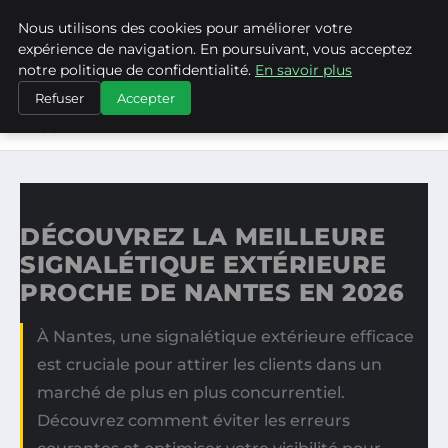
Nous utilisons des cookies pour améliorer votre
ASVPP
expérience de navigation. En poursuivant, vous acceptez
notre politique de confidentialité.
En savoir plus
ACCUEIL
Refuser
Accepter
DÉCOUVREZ LA MEILLEURE SIGNALÉTIQUE EXTÉRIEURE
PROCHE…
DÉCOUVREZ LA MEILLEURE
SIGNALÉTIQUE EXTÉRIEURE
PROCHE DE NANTES EN 2026
À Nantes, une signalétique extérieure efficace
est cruciale pour attirer les clients dans un
marché de plus en plus concurrentiel.
Découvrez comment éviter les erreurs