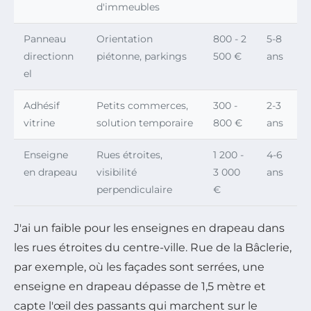
d'immeubles
Panneau
Orientation
800 - 2
5-8
directionn
piétonne, parkings
500 €
ans
el
Adhésif
Petits commerces,
300 -
2-3
vitrine
solution temporaire
800 €
ans
Enseigne
Rues étroites,
1 200 -
4-6
en drapeau
visibilité
3 000
ans
perpendiculaire
€
J'ai un faible pour les enseignes en drapeau dans
les rues étroites du centre-ville. Rue de la Bâclerie,
par exemple, où les façades sont serrées, une
enseigne en drapeau dépasse de 1,5 mètre et
capte l'œil des passants qui marchent sur le