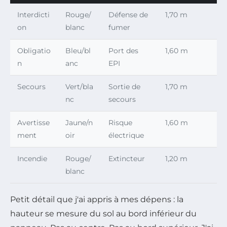
Interdicti
Rouge/
Défense de
1,70 m
on
blanc
fumer
Obligatio
Bleu/bl
Port des
1,60 m
n
anc
EPI
Secours
Vert/bla
Sortie de
1,70 m
nc
secours
Avertisse
Jaune/n
Risque
1,60 m
ment
oir
électrique
Incendie
Rouge/
Extincteur
1,20 m
blanc
Petit détail que j'ai appris à mes dépens : la
hauteur se mesure du sol au bord inférieur du