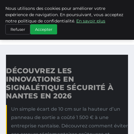
Nous utilisons des cookies pour améliorer votre
ASVPP
expérience de navigation. En poursuivant, vous acceptez
notre politique de confidentialité.
En savoir plus
ACCUEIL
Refuser
Accepter
DÉCOUVREZ LES INNOVATIONS EN SIGNALÉTIQUE
SÉCURITÉ À…
DÉCOUVREZ LES
INNOVATIONS EN
SIGNALÉTIQUE SÉCURITÉ À
NANTES EN 2026
Un simple écart de 10 cm sur la hauteur d’un
panneau de sortie a coûté 1 500 € à une
entreprise nantaise. Découvrez comment éviter