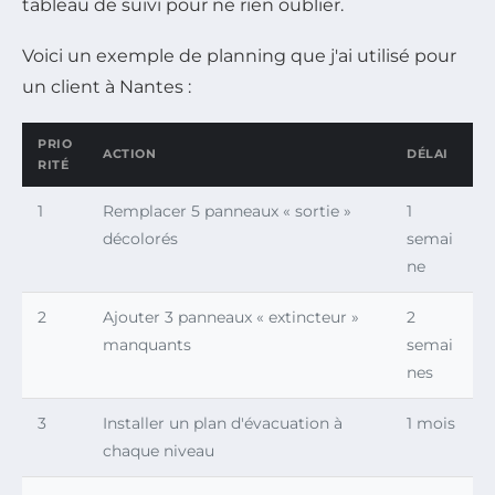
tableau de suivi pour ne rien oublier.
Voici un exemple de planning que j'ai utilisé pour
un client à Nantes :
PRIO
ACTION
DÉLAI
RITÉ
1
Remplacer 5 panneaux « sortie »
1
décolorés
semai
ne
2
Ajouter 3 panneaux « extincteur »
2
manquants
semai
nes
3
Installer un plan d'évacuation à
1 mois
chaque niveau