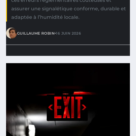
ces erreurs réglementaires coûteuses et
assurer une signalétique conforme, durable et
adaptée à l’humidité locale.
•
GUILLAUME ROBIN
16 JUIN 2026