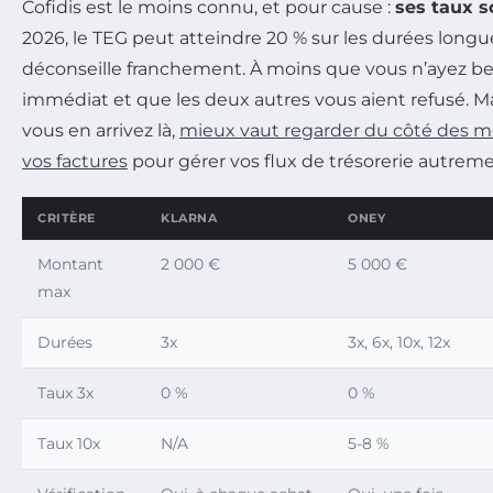
Cofidis est le moins connu, et pour cause :
ses taux s
2026, le TEG peut atteindre 20 % sur les durées longue
déconseille franchement. À moins que vous n’ayez b
immédiat et que les deux autres vous aient refusé. M
vous en arrivez là,
mieux vaut regarder du côté des m
vos factures
pour gérer vos flux de trésorerie autreme
CRITÈRE
KLARNA
ONEY
Montant
2 000 €
5 000 €
max
Durées
3x
3x, 6x, 10x, 12x
Taux 3x
0 %
0 %
Taux 10x
N/A
5-8 %