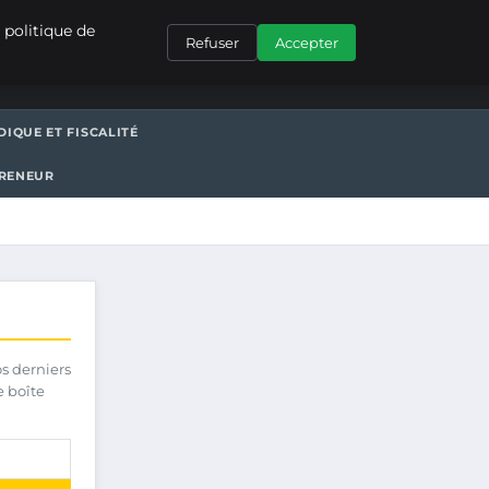
CONTACT
 politique de
Refuser
Accepter
DIQUE ET FISCALITÉ
PRENEUR
os derniers
e boîte