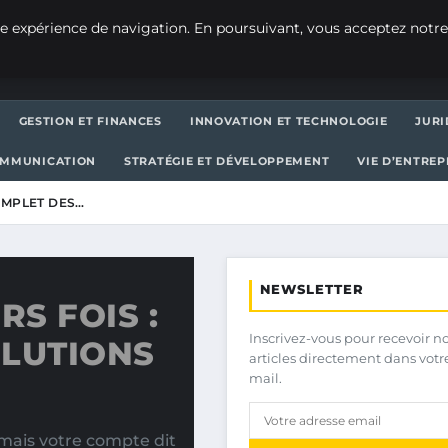
e expérience de navigation. En poursuivant, vous acceptez notre
GESTION ET FINANCES
INNOVATION ET TECHNOLOGIE
JURI
OMMUNICATION
STRATÉGIE ET DÉVELOPPEMENT
VIE D’ENTRE
COMPLET DES…
NEWSLETTER
RS FOIS :
Inscrivez-vous pour recevoir n
OLUTIONS
articles directement dans votr
mail.
mais votre compte dit