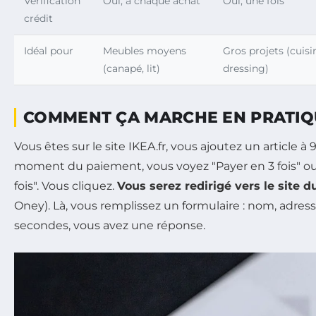
Vérification
Oui, à chaque achat
Oui, une fois
crédit
Idéal pour
Meubles moyens
Gros projets (cuisi
(canapé, lit)
dressing)
COMMENT ÇA MARCHE EN PRATIQ
Vous êtes sur le site IKEA.fr, vous ajoutez un article à
moment du paiement, vous voyez "Payer en 3 fois" ou
fois". Vous cliquez.
Vous serez redirigé vers le site d
Oney). Là, vous remplissez un formulaire : nom, adress
secondes, vous avez une réponse.