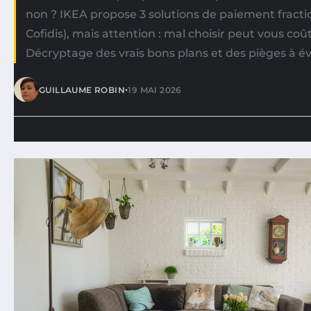
non ? IKEA propose 3 solutions de paiement fracti
Cofidis), mais attention : mal choisir peut vous coû
Décryptage des vrais bons plans et des pièges à év
•
GUILLAUME ROBIN
19 MAI 2026