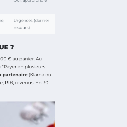
Oui, approfondie
ne,
Urgences (dernier
recours)
UE ?
 900 € au panier. Au
 "Payer en plusieurs
u partenaire
(Klarna ou
e, RIB, revenus. En 30