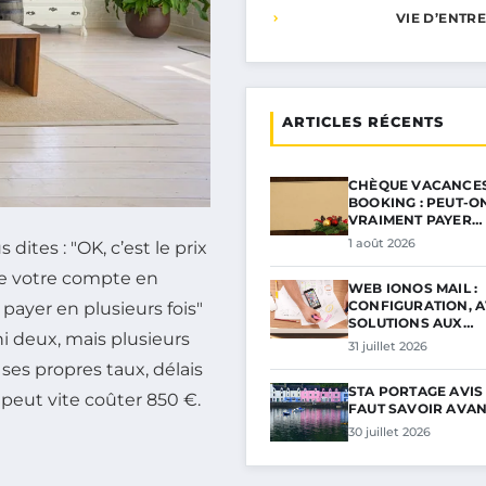
VIE D’ENTR
ARTICLES RÉCENTS
CHÈQUE VACANCES
BOOKING : PEUT-O
VRAIMENT PAYER…
1 août 2026
ites : "OK, c’est le prix
que votre compte en
WEB IONOS MAIL :
CONFIGURATION, A
 payer en plusieurs fois"
SOLUTIONS AUX…
ni deux, mais plusieurs
31 juillet 2026
ses propres taux, délais
STA PORTAGE AVIS :
 peut vite coûter 850 €.
FAUT SAVOIR AVAN
30 juillet 2026