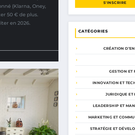
S'INSCRIRE
onné (Klarna, Oney,
ter 50 € de plus.
iter en 2026.
CATÉGORIES
CRÉATION D’E
GESTION ET
INNOVATION ET TEC
JURIDIQUE ET 
LEADERSHIP ET MA
MARKETING ET COMMU
STRATÉGIE ET DÉVEL