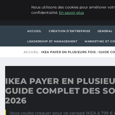
VENDREDI 7 AOÛT 2026
Nous utilisons des cookies pour améliorer votr
confidentialité.
En savoir plus
ASVPP
ACCUEIL
CRÉATION D’ENTREPRISE
GENERAL
LEADERSHIP ET MANAGEMENT
MARKETING ET C
ACCUEIL
IKEA PAYER EN PLUSIEURS FOIS : GUIDE 
IKEA PAYER EN PLUSIEU
GUIDE COMPLET DES S
2026
Vous voulez craquer pour ce canapé IKEA à 799 € 