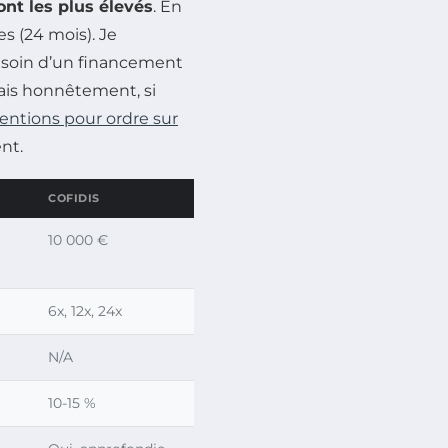
ont les plus élevés
. En
s (24 mois). Je
esoin d’un financement
ais honnêtement, si
entions pour ordre sur
nt.
COFIDIS
10 000 €
6x, 12x, 24x
N/A
10-15 %