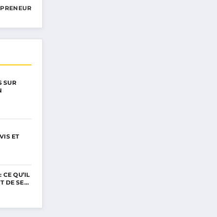
EPRENEUR
 SUR
N
VIS ET
 CE QU’IL
T DE SE…