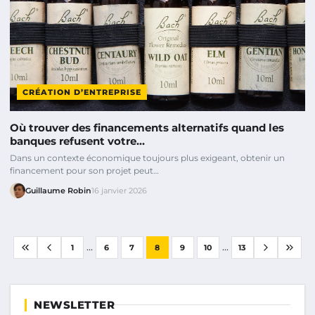
CRÉATION D’ENTREPRISE
Où trouver des financements alternatifs quand les
banques refusent votre…
Dans un contexte économique toujours plus exigeant, obtenir un
financement pour son projet peut…
Guillaume Robin
16 janvier 2026
...
...
1
6
7
8
9
10
13
NEWSLETTER