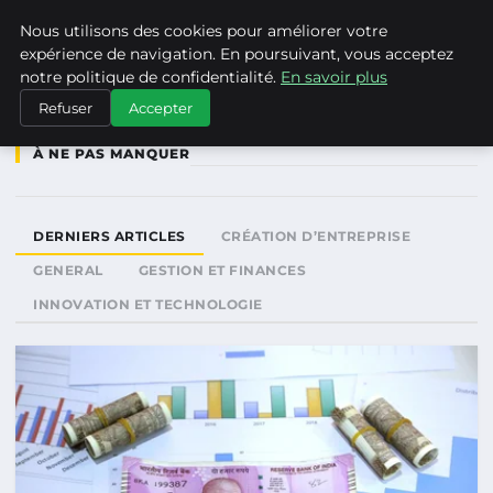
ASVPP
Nous utilisons des cookies pour améliorer votre
expérience de navigation. En poursuivant, vous acceptez
notre politique de confidentialité.
En savoir plus
Refuser
Accepter
À NE PAS MANQUER
DERNIERS ARTICLES
CRÉATION D’ENTREPRISE
GENERAL
GESTION ET FINANCES
INNOVATION ET TECHNOLOGIE