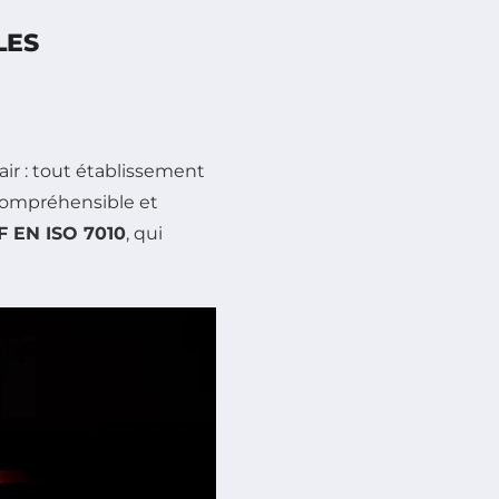
LES
lair : tout établissement
 compréhensible et
F EN ISO 7010
, qui