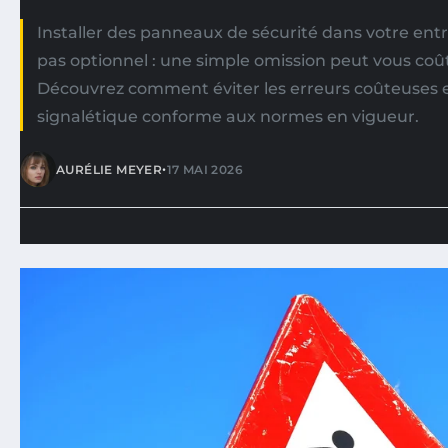
Installer des panneaux de sécurité dans votre entr
pas optionnel : une simple omission peut vous co
Découvrez comment éviter les erreurs coûteuses e
signalétique conforme aux normes en vigueur.
•
AURÉLIE MEYER
17 MAI 2026