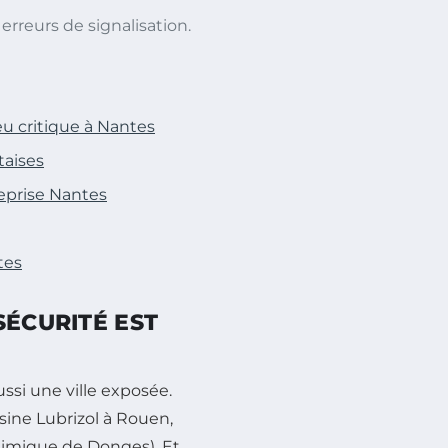
erreurs de signalisation.
eu critique à Nantes
taises
eprise Nantes
tes
SÉCURITÉ EST
ssi une ville exposée.
sine Lubrizol à Rouen,
himique de Donges). Et