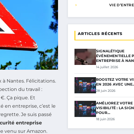
VIE D’ENTR
ARTICLES RÉCENTS
SIGNALÉTIQUE
ÉVÉNEMENTIELLE 
ENTREPRISE À NA
14 juillet 2026
BOOSTEZ VOTRE VIS
à Nantes. Félicitations.
EN 2026 AVEC UNE
ection du travail :
28 juin 2026
€. Ça pique. Et
AMÉLIOREZ VOTRE
é en entreprise, c’est le
VISIBILITÉ : LA SI
POUR…
egrette. Je suis passé
18 juin 2026
urité entreprise
e venu sur Amazon.