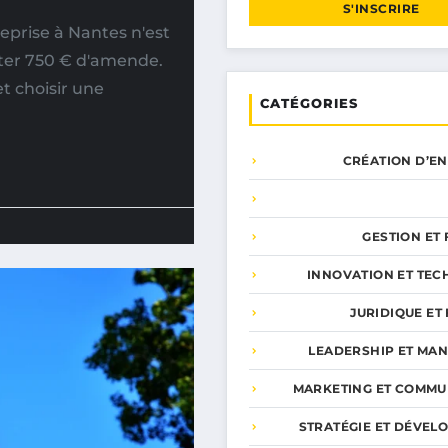
S'INSCRIRE
eprise à Nantes n'est
ûter 750 € d'amende.
t choisir une
CATÉGORIES
CRÉATION D’E
GESTION ET
INNOVATION ET TEC
JURIDIQUE ET 
LEADERSHIP ET MA
MARKETING ET COMMU
STRATÉGIE ET DÉVEL