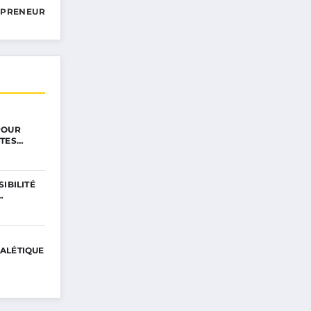
EPRENEUR
POUR
NTES…
IBILITÉ
…
GNALÉTIQUE