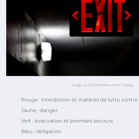
Image by TheOtherKev from Pixabay
Rouge : interdiction et matériel de lutte contre 
Jaune : danger
Vert : évacuation et premiers secours
Bleu : obligation