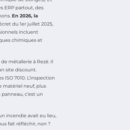
des ERP partout, des
nons.
En 2026, la
cret du 1er juillet 2025,
sionnels incluent
sques chimiques et
 de métallerie à Rezé. Il
n site discount.
 ISO 7010. L’inspection
e matériel neuf, plus
n panneau, c’est un
un incendie avait eu lieu,
us fait réfléchir, non ?