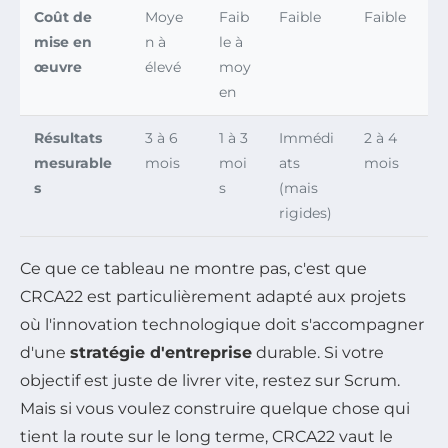
Coût de
Moye
Faib
Faible
Faible
mise en
n à
le à
œuvre
élevé
moy
en
Résultats
3 à 6
1 à 3
Immédi
2 à 4
mesurable
mois
moi
ats
mois
s
s
(mais
rigides)
Ce que ce tableau ne montre pas, c'est que
CRCA22 est particulièrement adapté aux projets
où l'innovation technologique doit s'accompagner
d'une
stratégie d'entreprise
durable. Si votre
objectif est juste de livrer vite, restez sur Scrum.
Mais si vous voulez construire quelque chose qui
tient la route sur le long terme, CRCA22 vaut le