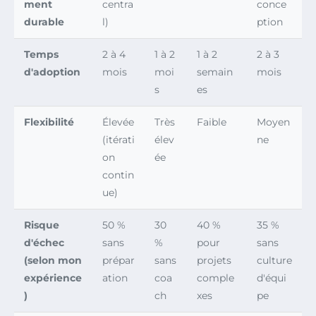
ment
centra
conce
durable
l)
ption
Temps
2 à 4
1 à 2
1 à 2
2 à 3
d'adoption
mois
moi
semain
mois
s
es
Flexibilité
Élevée
Très
Faible
Moyen
(itérati
élev
ne
on
ée
contin
ue)
Risque
50 %
30
40 %
35 %
d'échec
sans
%
pour
sans
(selon mon
prépar
sans
projets
culture
expérience
ation
coa
comple
d'équi
)
ch
xes
pe