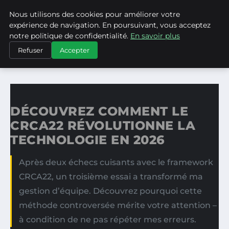
Nous utilisons des cookies pour améliorer votre
ASVPP
expérience de navigation. En poursuivant, vous acceptez
notre politique de confidentialité.
En savoir plus
ACCUEIL
Refuser
Accepter
DÉCOUVREZ COMMENT LE CRCA22 RÉVOLUTIONNE LA…
DÉCOUVREZ COMMENT LE
CRCA22 RÉVOLUTIONNE LA
TECHNOLOGIE EN 2026
Après deux échecs cuisants avec le framework
CRCA22, un troisième essai a transformé ma
gestion d’équipe. Découvrez pourquoi cette
méthode controversée mérite votre attention –
à condition de ne pas répéter mes erreurs.