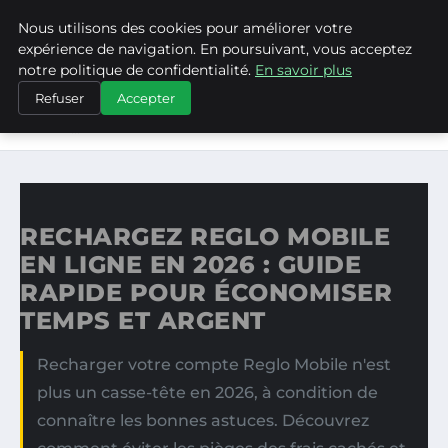
Nous utilisons des cookies pour améliorer votre
ASVPP
expérience de navigation. En poursuivant, vous acceptez
notre politique de confidentialité.
En savoir plus
ACCUEIL
Refuser
Accepter
RECHARGEZ REGLO MOBILE EN LIGNE EN 2026 : GUIDE
RAPIDE…
RECHARGEZ REGLO MOBILE
EN LIGNE EN 2026 : GUIDE
RAPIDE POUR ÉCONOMISER
TEMPS ET ARGENT
Recharger votre compte Reglo Mobile n'est
plus un casse-tête en 2026, à condition de
connaître les bonnes astuces. Découvrez