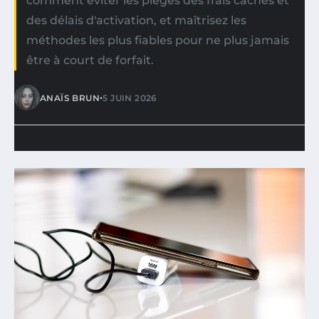
comment éviter les pièges des frais cachés et
des délais d'activation, et maîtrisez les
méthodes les plus fiables pour ne plus jamais
être à court de forfait.
•
ANAÏS BRUN
5 JUIN 2026