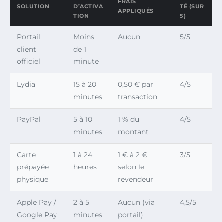
FRAIS
SOLUTION
D’ACTIVA
TÉ (SUR
APPLIQUÉS
TION
5)
Portail
Moins
Aucun
5/5
client
de 1
officiel
minute
Lydia
15 à 20
0,50 € par
4/5
minutes
transaction
PayPal
5 à 10
1 % du
4/5
minutes
montant
Carte
1 à 24
1 € à 2 €
3/5
prépayée
heures
selon le
physique
revendeur
Apple Pay /
2 à 5
Aucun (via
4,5/5
Google Pay
minutes
portail)